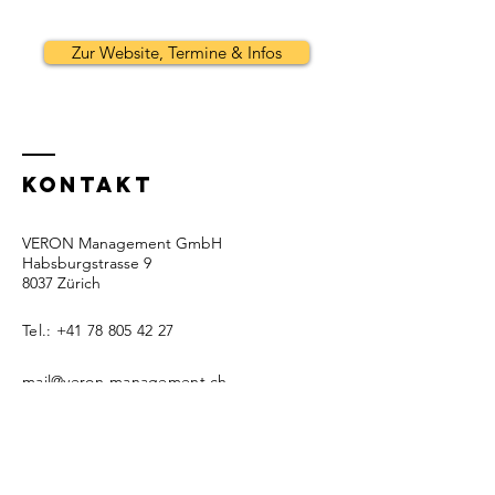
Zur Website, Termine & Infos
KONTAKT
VERON Management GmbH
Habsburgstrasse 9
8037 Zürich
Tel.:
+41 78 805 42 27
mail@veron-management.ch
Referenzen